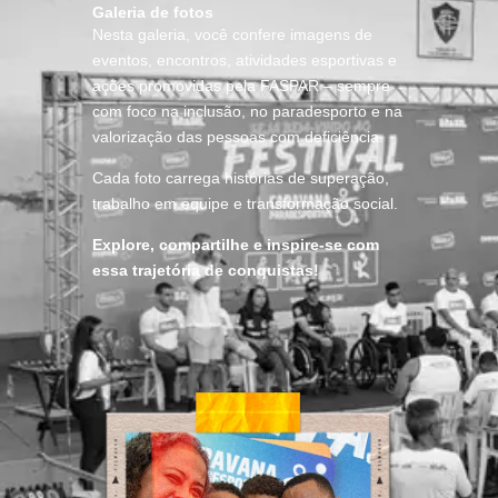
Galeria de fotos
Nesta galeria, você confere imagens de
eventos, encontros, atividades esportivas e
ações promovidas pela FASPAR – sempre
com foco na inclusão, no paradesporto e na
valorização das pessoas com deficiência.
Cada foto carrega histórias de superação,
trabalho em equipe e transformação social.
Explore, compartilhe e inspire-se com
essa trajetória de conquistas!