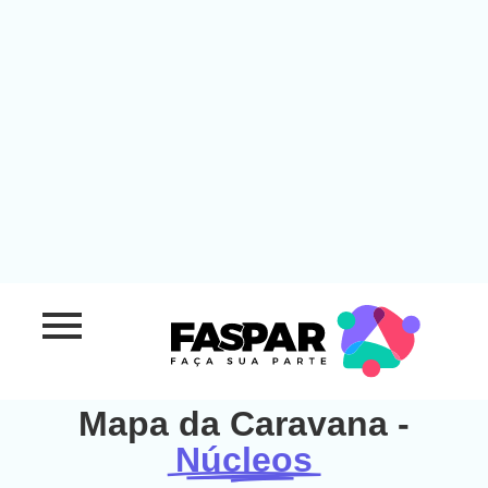
Ir
para
o
conteúdo
Mapa da Caravana -
Núcleos